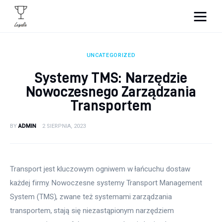
Portal Legalix - sprawdź
najciekawsze informacje
UNCATEGORIZED
Systemy TMS: Narzędzie
Wnętrza
Nowoczesnego Zarządzania
Transportem
Zdrowie i uroda
BY
ADMIN
2 SIERPNIA, 2023
Kulinaria
Moda
Transport jest kluczowym ogniwem w łańcuchu dostaw 
Lifestyle
każdej firmy. Nowoczesne systemy Transport Management 
System (TMS), zwane też systemami zarządzania 
transportem, stają się niezastąpionym narzędziem 