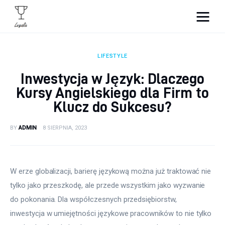
Portal Legalix - sprawdź
najciekawsze informacje
LIFESTYLE
Inwestycja w Język: Dlaczego
Wnętrza
Kursy Angielskiego dla Firm to
Klucz do Sukcesu?
Zdrowie i uroda
BY
ADMIN
8 SIERPNIA, 2023
Kulinaria
Moda
W erze globalizacji, barierę językową można już traktować nie 
Lifestyle
tylko jako przeszkodę, ale przede wszystkim jako wyzwanie 
do pokonania. Dla współczesnych przedsiębiorstw, 
inwestycja w umiejętności językowe pracowników to nie tylko 