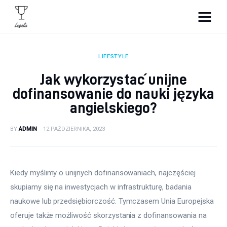
Portal Legalix - sprawdź
najciekawsze informacje
LIFESTYLE
Jak wykorzystać unijne
Wnętrza
dofinansowanie do nauki języka
angielskiego?
Zdrowie i uroda
BY
ADMIN
12 PAŹDZIERNIKA, 2023
Kulinaria
Moda
Kiedy myślimy o unijnych dofinansowaniach, najczęściej 
Lifestyle
skupiamy się na inwestycjach w infrastrukturę, badania 
naukowe lub przedsiębiorczość. Tymczasem Unia Europejska 
oferuje także możliwość skorzystania z dofinansowania na 