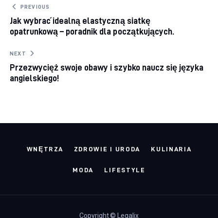
Nawigacja wpisu
PREVIOUS
Jak wybrać idealną elastyczną siatkę
opatrunkową – poradnik dla początkujących.
NEXT
Przezwycięż swoje obawy i szybko naucz się języka
angielskiego!
WNĘTRZA
ZDROWIE I URODA
KULINARIA
MODA
LIFESTYLE
Copyright © Legalix