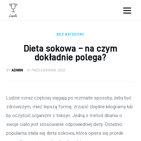
Portal Legalix - sprawdź
najciekawsze informacje
BEZ KATEGORII
Dieta sokowa – na czym
Wnętrza
dokładnie polega?
Zdrowie i uroda
BY
ADMIN
31 PAŹDZIERNIKA, 2022
Kulinaria
Ludzie coraz częściej sięgają po rozmaite sposoby, żeby być 
Moda
zdrowszym, mieć lepszą formę, zrzucić zbędne kilogramy lub 
Lifestyle
by oczyścić organizm z toksyn. Jedną z metod dbania o 
swoje ciało jest stosowanie odpowiedniej diety. Ostatnio 
popularna stała się dieta sokowa, która opiera się przede 