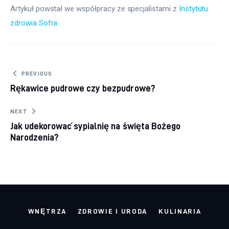
Artykuł powstał we współpracy ze specjalistami z 
Instytutu 
zdrowia Sofra
Nawigacja wpisu
PREVIOUS
Rękawice pudrowe czy bezpudrowe?
NEXT
Jak udekorować sypialnię na święta Bożego
Narodzenia?
WNĘTRZA
ZDROWIE I URODA
KULINARIA