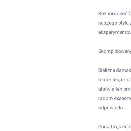
Różnorodność w
naszego stylu 
eksperymentow
Skomplikowany 
Bielizna damsk
materiału, moż
ułatwia ten pr
radom ekspert
odpowiedni.
Ponadto, sklep