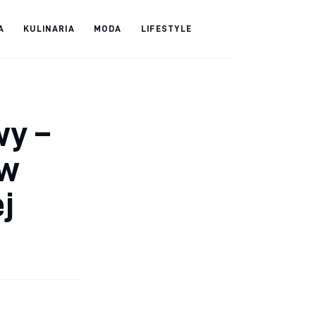
A
KULINARIA
MODA
LIFESTYLE
wy –
 w
j