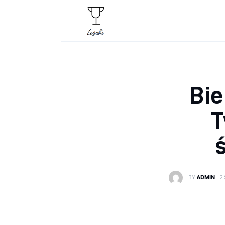
Wnętrza
Zdrowie i uroda
Kulinaria
Bie
Moda
Lifestyle
T
BY
ADMIN
2