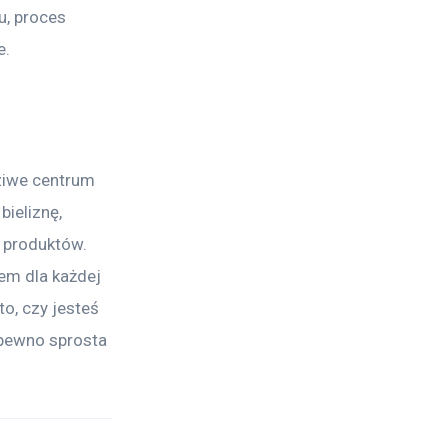
u, proces 
e.
dziwe centrum 
ieliznę, 
 produktów. 
em dla każdej 
o, czy jesteś 
 pewno sprosta 