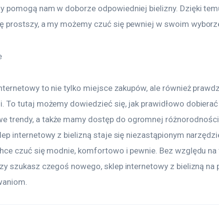
rzy pomogą nam w doborze odpowiedniej bielizny. Dzięki tem
ię prostszy, a my możemy czuć się pewniej w swoim wyborz
e
 internetowy to nie tylko miejsce zakupów, ale również praw
i. To tutaj możemy dowiedzieć się, jak prawidłowo dobierać b
e trendy, a także mamy dostęp do ogromnej różnorodności
lep internetowy z bielizną staje się niezastąpionym narzędzi
 chce czuć się modnie, komfortowo i pewnie. Bez względu na t
 czy szukasz czegoś nowego, sklep internetowy z bielizną na
waniom.