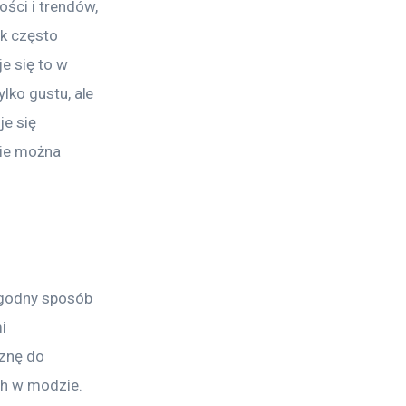
ści i trendów, 
k często 
 się to w 
lko gustu, ale 
je się 
zie można 
wygodny sposób 
i 
znę do 
ch w modzie.