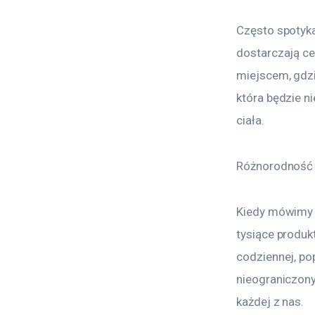
Często spotyka
dostarczają ce
miejscem, gdzie
która będzie n
ciała.
Różnorodność 
Kiedy mówimy o
tysiące produk
codziennej, po
nieograniczony
każdej z nas.