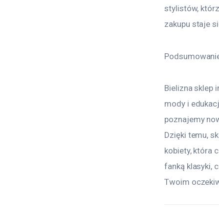
stylistów, któ
zakupu staje s
Podsumowani
Bielizna sklep
mody i edukacj
poznajemy now
Dzięki temu, sk
kobiety, która
fanką klasyki,
Twoim oczeki