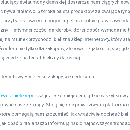
oluujący świat mody damskiej dostarcza nam ciągłych nowo
ć bywa niełatwo. Szeroka paleta produktów zalewająca ryne
 przytłacza swoim mnogością. Szczególnie prawdziwe staje
izny – intymnej części garderoby, której dobór wymaga nie ty
taj na ratunek przychodzi bielizna sklep internetowy, który sta
ródłem nie tylko dla zakupów, ale również jako miejsce, gd
ą wiedzę na temat bielizny damskiej.
internetowy – nie tylko zakupy, ale i edukacja
owe z bielizną
 nie są już tylko miejscem, gdzie w szybki i 
zować nasze zakupy. Stają się one prawdziwymi platformam
które pomagają nam zrozumieć, jak właściwie dobierać bieli
 jak dbać o nią, a także informują nas o najnowszych trenda