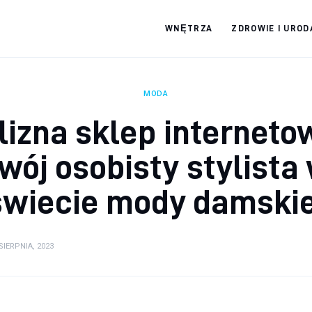
WNĘTRZA
ZDROWIE I UROD
Portal Legalix -
sprawdź
MODA
najciekawsze
lizna sklep interneto
informacje
wój osobisty stylista
świecie mody damskie
 SIERPNIA, 2023