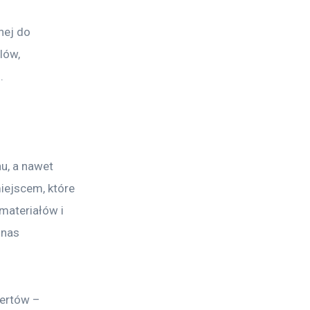
nej do 
lów, 
.
u, a nawet 
iejscem, które 
materiałów i 
nas 
ertów – 