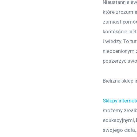
Nieustannie ew
które zrozumie
zamiast pomóc,
kontekście biel
i wiedzy. To tu
nieocenionym ź
poszerzyć swoj
Bielizna sklep 
Sklepy internet
możemy zreali
edukacyjnymi, 
swojego ciała,