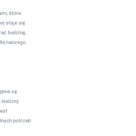
mi, które 
y staje się 
ać bieliznę, 
dla naszego 
ępne są 
bielizny 
est 
lnych potrzeb 